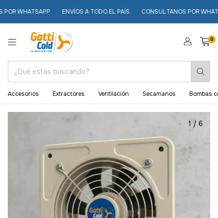
 WHATSAPP
ENVÍOS A TODO EL PAÍS
CONSULTANOS POR WHATSAPP
0
Accesorios
Extractores
Ventilación
Secamanos
Bombas ce
1
/
6