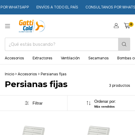
 WHATSAPP
ENVÍOS A TODO EL PAÍS
CONSULTANOS POR WHATSAPP
0
Accesorios
Extractores
Ventilación
Secamanos
Bombas ce
Inicio
>
Accesorios
>
Persianas fijas
Persianas fijas
3 productos
Ordenar por:
Filtrar
Más vendidos