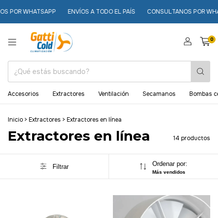
 POR WHATSAPP
ENVÍOS A TODO EL PAÍS
CONSULTANOS POR WHAT
0
Accesorios
Extractores
Ventilación
Secamanos
Bombas ce
Inicio
>
Extractores
>
Extractores en línea
Extractores en línea
14 productos
Ordenar por:
Filtrar
Más vendidos