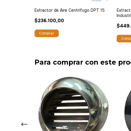
 Metálico
Extractor de Aire Centrífugo DPT 15
Extrac
Industr
$236.100,00
$449
FF
Para comprar con este pr