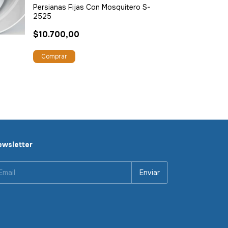
Persianas Fijas Con Mosquitero S-
Persiana Móvil
2525
$11.200,00
$10.700,00
wsletter