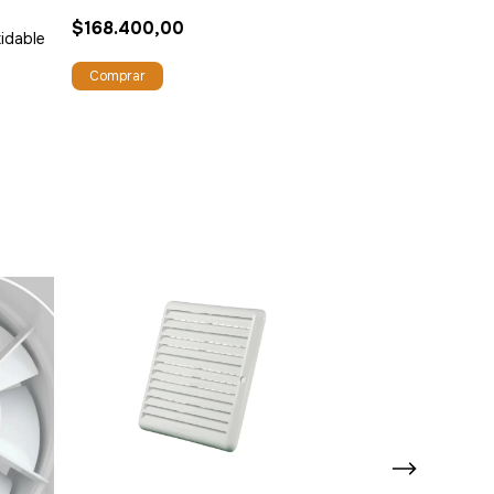
$168.400,00
idable
Extractor Inye
$2.399.400
¡Solo quedan
3
en