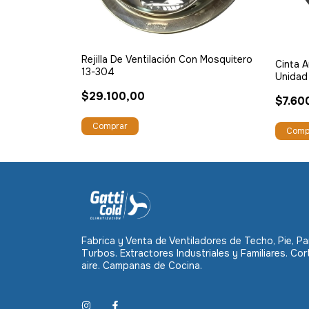
Rejilla De Ventilación Con Mosquitero
200
Cinta A
13-304
Unidad
$29.100,00
$7.60
Fabrica y Venta de Ventiladores de Techo, Pie, Pa
Turbos. Extractores Industriales y Familiares. Cor
aire. Campanas de Cocina.