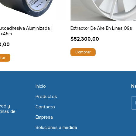
utoadhesiva Aluminizada 1
Extractor De Aire En Línea 09s
 x45m
$52.300,00
0,00
Inicio
Ne
Productos
red y
Contacto
tinas de
Empresa
Soluciones a medida