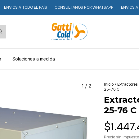
 TODO EL PAÍS
CONSULTANOS POR WHATSAPP
ENVÍOS A TODO EL PA
a
Soluciones a medida
Inicio
>
Extractores
1
/
2
25-76 C
Extract
25-76 C
$1.447
Precio sin impuest