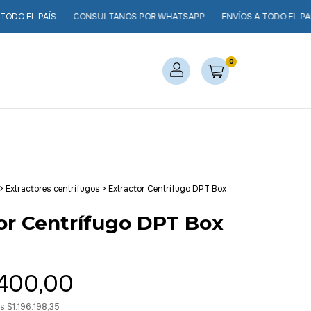
ÍS
CONSULTANOS POR WHATSAPP
ENVÍOS A TODO EL PAÍS
CONS
0
>
Extractores centrífugos
>
Extractor Centrífugo DPT Box
or Centrífugo DPT Box
.400,00
os
$1.196.198,35